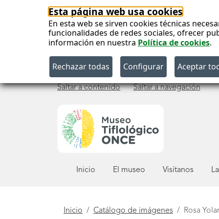
Esta página web usa cookies
En esta web se sirven cookies técnicas necesa
funcionalidades de redes sociales, ofrecer pu
información en nuestra
Política de cookies
.
Saltar a contenido
Saltar a navegación
Menú
Inicio
El museo
Visítanos
La
principal
Está
Inicio
Catálogo de imágenes
Rosa Yola