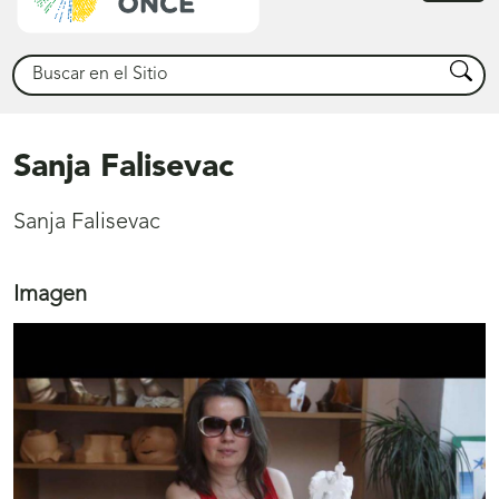
princ
Buscar
Busca
Sanja Falisevac
Sanja Falisevac
Imagen