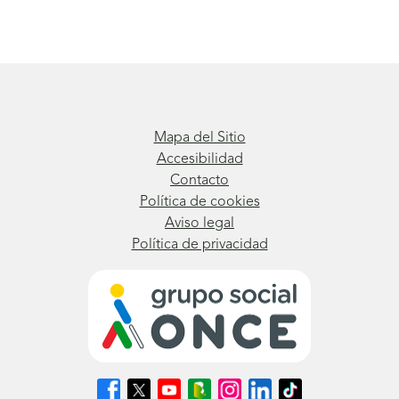
Mapa del Sitio
Accesibilidad
Contacto
Política de cookies
Aviso legal
Política de privacidad
Síguenos
Síguenos
Síguenos
Síguenos
Síguenos
Síguenos
Síguenos