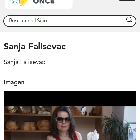
princ
Buscar
Busca
Sanja Falisevac
Sanja Falisevac
Imagen