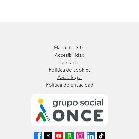
Mapa del Sitio
Accesibilidad
Contacto
Política de cookies
Aviso legal
Política de privacidad
Síguenos
Síguenos
Síguenos
Síguenos
Síguenos
Síguenos
Síguenos