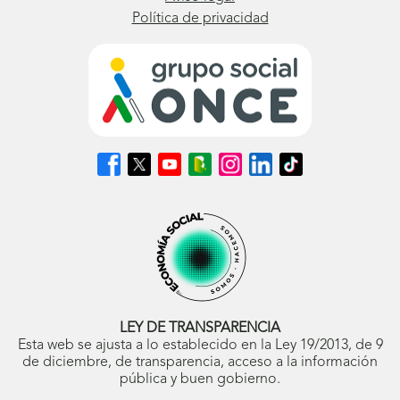
Política de privacidad
Síguenos
Síguenos
Síguenos
Síguenos
Síguenos
Síguenos
Síguenos
en
en
en
en
en
en
en
Facebook
X
Youtube
nuestro
Instagram
LinkedIn
TikTok
(se
(se
(se
Blog
(se
(se
(se
abrirá
abrirá
abrirá
ONCE
abrirá
abrirá
abrirá
en
en
en
(se
en
en
en
ventana
ventana
ventana
abrirá
ventana
ventana
ventana
nueva)
nueva)
nueva)
en
nueva)
nueva)
nueva)
ventana
nueva)
LEY DE TRANSPARENCIA
Esta web se ajusta a lo establecido en la Ley 19/2013, de 9
de diciembre, de transparencia, acceso a la información
pública y buen gobierno.