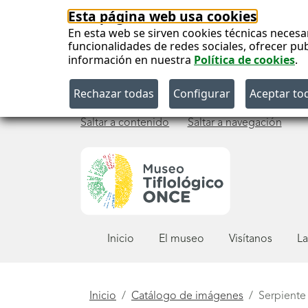
Esta página web usa cookies
En esta web se sirven cookies técnicas necesa
funcionalidades de redes sociales, ofrecer pu
información en nuestra
Política de cookies
.
Saltar a contenido
Saltar a navegación
Menú
Inicio
El museo
Visítanos
La
principal
Está
Inicio
Catálogo de imágenes
Serpiente 