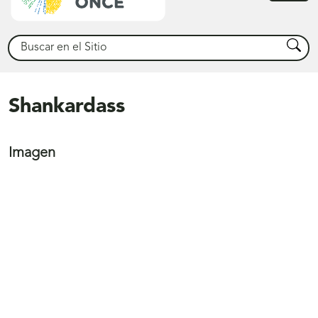
princ
Buscar
Busca
Shankardass
Imagen