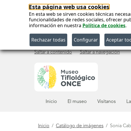
Esta página web usa cookies
En esta web se sirven cookies técnicas necesa
funcionalidades de redes sociales, ofrecer pu
información en nuestra
Política de cookies
.
Saltar a contenido
Saltar a navegación
Menú
Inicio
El museo
Visítanos
La
principal
Está
Inicio
Catálogo de imágenes
Sonia Cab