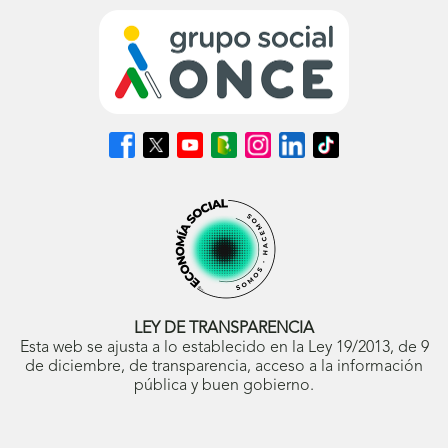
Síguenos
Síguenos
Síguenos
Síguenos
Síguenos
Síguenos
Síguenos
en
en
en
en
en
en
en
Facebook
X
Youtube
nuestro
Instagram
LinkedIn
TikTok
(se
(se
(se
Blog
(se
(se
(se
abrirá
abrirá
abrirá
ONCE
abrirá
abrirá
abrirá
en
en
en
(se
en
en
en
ventana
ventana
ventana
abrirá
ventana
ventana
ventana
nueva)
nueva)
nueva)
en
nueva)
nueva)
nueva)
ventana
nueva)
LEY DE TRANSPARENCIA
Esta web se ajusta a lo establecido en la Ley 19/2013, de 9
de diciembre, de transparencia, acceso a la información
pública y buen gobierno.