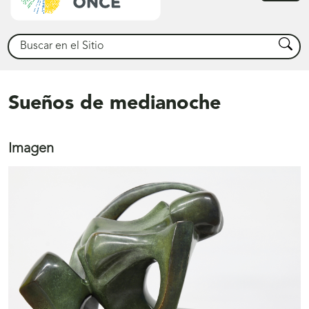
princ
Buscar
Busca
Sueños de medianoche
Imagen