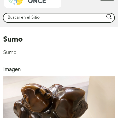
princ
Buscar
Busca
Sumo
Sumo
Imagen