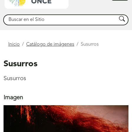
princ
Buscar
Busca
Está
Inicio
Catálogo de imágenes
Susurros
aquí
Susurros
Susurros
Imagen