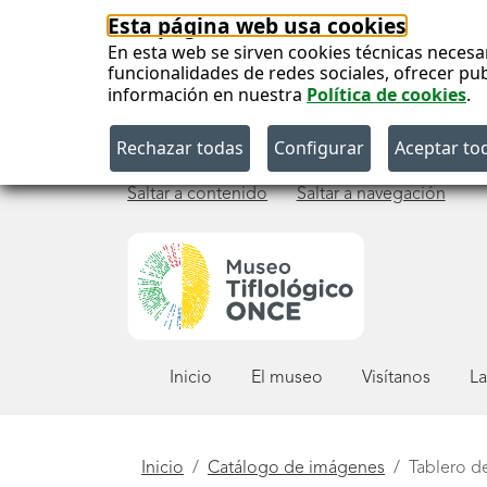
Esta página web usa cookies
En esta web se sirven cookies técnicas necesa
funcionalidades de redes sociales, ofrecer pu
información en nuestra
Política de cookies
.
Saltar a contenido
Saltar a navegación
Menú
Inicio
El museo
Visítanos
La
principal
Está
Inicio
Catálogo de imágenes
Tablero d