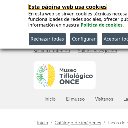
Esta página web usa cookies
En esta web se sirven cookies técnicas necesa
funcionalidades de redes sociales, ofrecer pu
información en nuestra
Política de cookies
.
Saltar a contenido
Saltar a navegación
Menú
Inicio
El museo
Visítanos
La
principal
Está
Inicio
Catálogo de imágenes
Tacos de