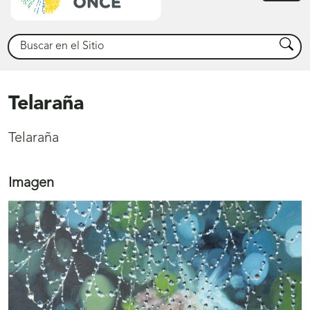
princ
Buscar
Busca
Telaraña
Telaraña
Imagen