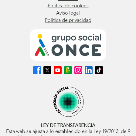
Política de cookies
Aviso legal
Política de privacidad
Síguenos
Síguenos
Síguenos
Síguenos
Síguenos
Síguenos
Síguenos
en
en
en
en
en
en
en
Facebook
X
Youtube
nuestro
Instagram
LinkedIn
TikTok
(se
(se
(se
Blog
(se
(se
(se
abrirá
abrirá
abrirá
ONCE
abrirá
abrirá
abrirá
en
en
en
(se
en
en
en
ventana
ventana
ventana
abrirá
ventana
ventana
ventana
nueva)
nueva)
nueva)
en
nueva)
nueva)
nueva)
ventana
nueva)
LEY DE TRANSPARENCIA
Esta web se ajusta a lo establecido en la Ley 19/2013, de 9