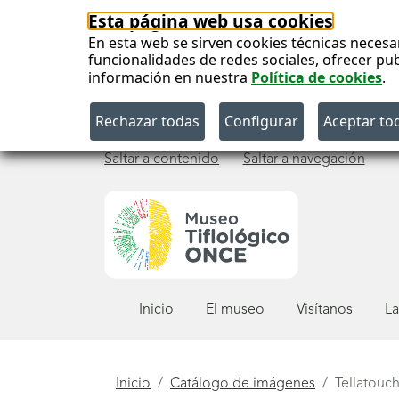
Esta página web usa cookies
En esta web se sirven cookies técnicas necesa
funcionalidades de redes sociales, ofrecer pu
información en nuestra
Política de cookies
.
Saltar a contenido
Saltar a navegación
Menú
Inicio
El museo
Visítanos
La
principal
Está
Inicio
Catálogo de imágenes
Tellatouc