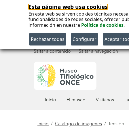
Esta página web usa cookies
En esta web se sirven cookies técnicas necesa
funcionalidades de redes sociales, ofrecer pu
información en nuestra
Política de cookies
.
Saltar a contenido
Saltar a navegación
Menú
Inicio
El museo
Visítanos
La
principal
Está
Inicio
Catálogo de imágenes
Tensión