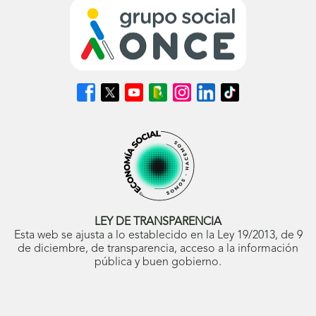
Síguenos
Síguenos
Síguenos
Síguenos
Síguenos
Síguenos
Síguenos
en
en
en
en
en
en
en
Facebook
X
Youtube
nuestro
Instagram
LinkedIn
TikTok
(se
(se
(se
Blog
(se
(se
(se
abrirá
abrirá
abrirá
ONCE
abrirá
abrirá
abrirá
en
en
en
(se
en
en
en
ventana
ventana
ventana
abrirá
ventana
ventana
ventana
nueva)
nueva)
nueva)
en
nueva)
nueva)
nueva)
ventana
nueva)
LEY DE TRANSPARENCIA
Esta web se ajusta a lo establecido en la Ley 19/2013, de 9
de diciembre, de transparencia, acceso a la información
pública y buen gobierno.