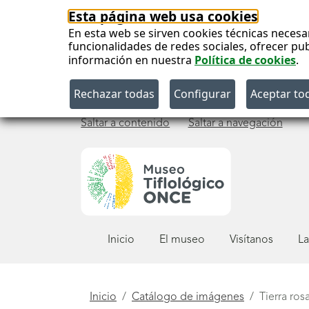
Esta página web usa cookies
En esta web se sirven cookies técnicas necesa
funcionalidades de redes sociales, ofrecer pu
información en nuestra
Política de cookies
.
Saltar a contenido
Saltar a navegación
Menú
Inicio
El museo
Visítanos
La
principal
Está
Inicio
Catálogo de imágenes
Tierra ros