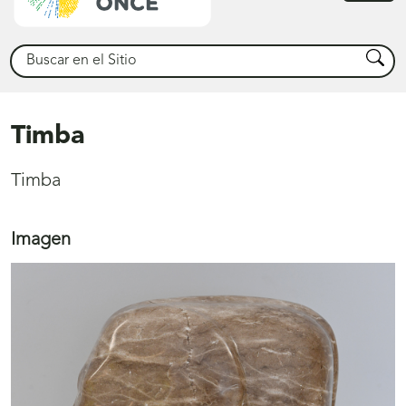
princ
Buscar
Busca
Timba
Timba
Imagen