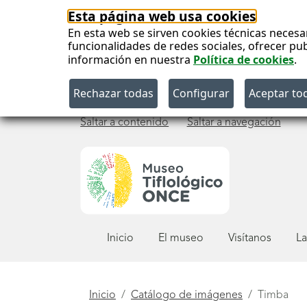
Esta página web usa cookies
En esta web se sirven cookies técnicas necesa
funcionalidades de redes sociales, ofrecer pu
información en nuestra
Política de cookies
.
Saltar a contenido
Saltar a navegación
Menú
Inicio
El museo
Visítanos
La
principal
Está
Inicio
Catálogo de imágenes
Timba