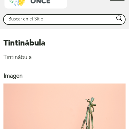
princ
Buscar
Busca
Tintinábula
Tintinábula
Imagen