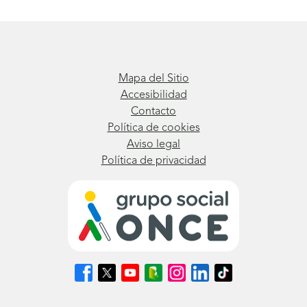
Mapa del Sitio
Accesibilidad
Contacto
Política de cookies
Aviso legal
Política de privacidad
Síguenos
Síguenos
Síguenos
Síguenos
Síguenos
Síguenos
Síguenos
en
en
en
en
en
en
en
Facebook
X
Youtube
nuestro
Instagram
LinkedIn
TikTok