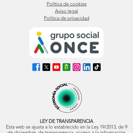
Política de cookies
Aviso legal
Política de privacidad
Síguenos
Síguenos
Síguenos
Síguenos
Síguenos
Síguenos
Síguenos
en
en
en
en
en
en
en
Facebook
X
Youtube
nuestro
Instagram
LinkedIn
TikTok
(se
(se
(se
Blog
(se
(se
(se
abrirá
abrirá
abrirá
ONCE
abrirá
abrirá
abrirá
en
en
en
(se
en
en
en
ventana
ventana
ventana
abrirá
ventana
ventana
ventana
nueva)
nueva)
nueva)
en
nueva)
nueva)
nueva)
ventana
nueva)
LEY DE TRANSPARENCIA
Esta web se ajusta a lo establecido en la Ley 19/2013, de 9