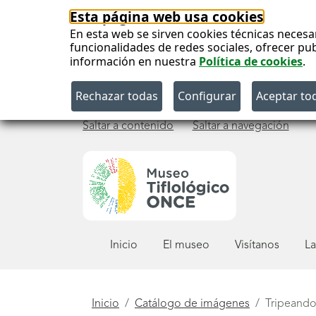
Esta página web usa cookies
En esta web se sirven cookies técnicas necesa
funcionalidades de redes sociales, ofrecer pu
información en nuestra
Política de cookies
.
Saltar a contenido
Saltar a navegación
Menú
Inicio
El museo
Visítanos
La
principal
Está
Inicio
Catálogo de imágenes
Tripeand