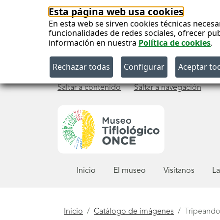
Esta página web usa cookies
En esta web se sirven cookies técnicas necesa
funcionalidades de redes sociales, ofrecer pu
información en nuestra
Política de cookies
.
Saltar a contenido
Saltar a navegación
Menú
Inicio
El museo
Visítanos
La
principal
Está
Inicio
Catálogo de imágenes
Tripeand