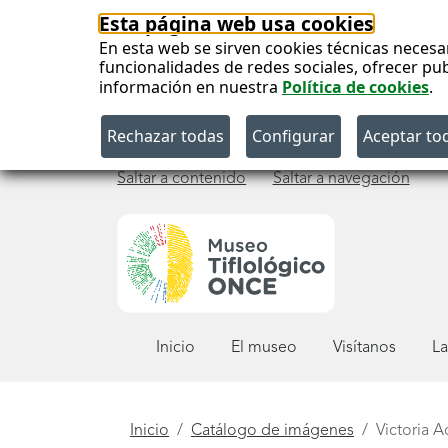
Esta página web usa cookies
En esta web se sirven cookies técnicas necesa
funcionalidades de redes sociales, ofrecer pu
información en nuestra
Política de cookies
.
Saltar a contenido
Saltar a navegación
Menú
Inicio
El museo
Visítanos
La
principal
Está
Inicio
Catálogo de imágenes
Victoria 