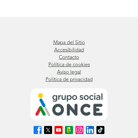
Mapa del Sitio
Accesibilidad
Contacto
Política de cookies
Aviso legal
Política de privacidad
Síguenos
Síguenos
Síguenos
Síguenos
Síguenos
Síguenos
Síguenos
en
en
en
en
en
en
en