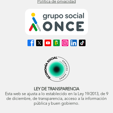
Política de privacidad
Síguenos
Síguenos
Síguenos
Síguenos
Síguenos
Síguenos
Síguenos
en
en
en
en
en
en
en
Facebook
X
Youtube
nuestro
Instagram
LinkedIn
TikTok
(se
(se
(se
Blog
(se
(se
(se
abrirá
abrirá
abrirá
ONCE
abrirá
abrirá
abrirá
en
en
en
(se
en
en
en
ventana
ventana
ventana
abrirá
ventana
ventana
ventana
nueva)
nueva)
nueva)
en
nueva)
nueva)
nueva)
ventana
nueva)
LEY DE TRANSPARENCIA
Esta web se ajusta a lo establecido en la Ley 19/2013, de 9
de diciembre, de transparencia, acceso a la información
pública y buen gobierno.