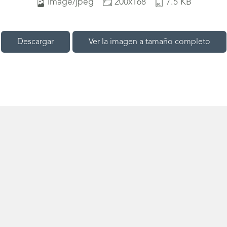
image/jpeg
200x168
7.5 KB
Descargar
Ver la imagen a tamaño completo