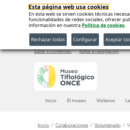
Esta página web usa cookies
En esta web se sirven cookies técnicas necesa
funcionalidades de redes sociales, ofrecer pu
información en nuestra
Política de cookies
.
Saltar a contenido
Saltar a navegación
Menú
Inicio
El museo
Visítanos
La
principal
Está
Inicio
Colaboraciones
Voluntariado
V