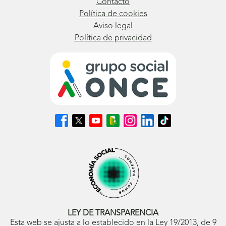
Contacto
Política de cookies
Aviso legal
Política de privacidad
Síguenos
Síguenos
Síguenos
Síguenos
Síguenos
Síguenos
Síguenos
en
en
en
en
en
en
en
Facebook
X
Youtube
nuestro
Instagram
LinkedIn
TikTok
(se
(se
(se
Blog
(se
(se
(se
abrirá
abrirá
abrirá
ONCE
abrirá
abrirá
abrirá
en
en
en
(se
en
en
en
ventana
ventana
ventana
abrirá
ventana
ventana
ventana
nueva)
nueva)
nueva)
en
nueva)
nueva)
nueva)
ventana
nueva)
LEY DE TRANSPARENCIA
Esta web se ajusta a lo establecido en la Ley 19/2013, de 9