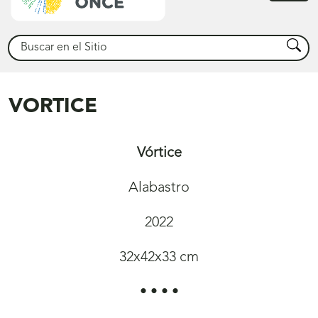
princ
Buscar
Busca
VORTICE
Vórtice
Alabastro
2022
32x42x33 cm
• • • •