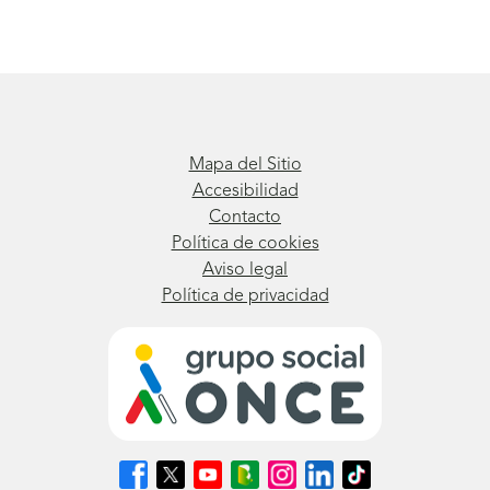
Mapa del Sitio
Accesibilidad
Contacto
Política de cookies
Aviso legal
Política de privacidad
Síguenos
Síguenos
Síguenos
Síguenos
Síguenos
Síguenos
Síguenos