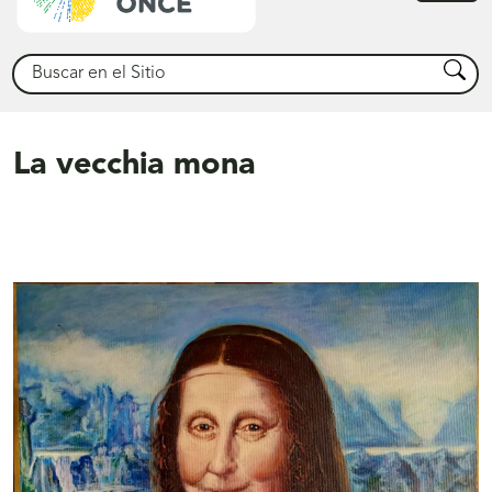
princ
Buscar
Busca
La vecchia mona