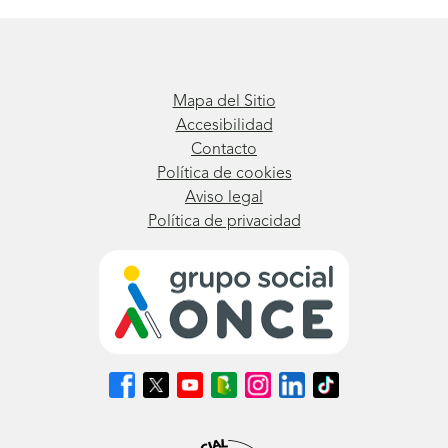
Mapa del Sitio
Accesibilidad
Contacto
Política de cookies
Aviso legal
Política de privacidad
Síguenos
Síguenos
Síguenos
Síguenos
Síguenos
Síguenos
Síguenos
en
en
en
en
en
en
en
Facebook
X
Youtube
nuestro
Instagram
LinkedIn
TikTok
(se
(se
(se
Blog
(se
(se
(se