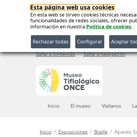
Esta página web usa cookies
En esta web se sirven cookies técnicas necesa
funcionalidades de redes sociales, ofrecer pu
información en nuestra
Política de cookies
.
Saltar a contenido
Saltar a navegación
Menú
Inicio
El museo
Visítanos
La
principal
Está
Inicio
Exposiciones
Braille
Aparato S