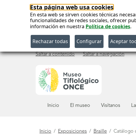
Esta página web usa cookies
En esta web se sirven cookies técnicas necesa
funcionalidades de redes sociales, ofrecer pu
información en nuestra
Política de cookies
.
Saltar a contenido
Saltar a navegación
Menú
Inicio
El museo
Visítanos
La
principal
Está
Inicio
Exposiciones
Braille
Catálogo d