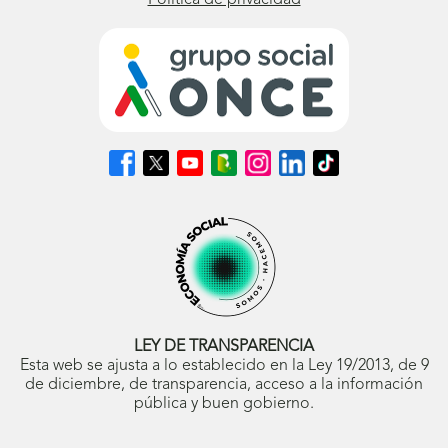
Política de privacidad
Síguenos
Síguenos
Síguenos
Síguenos
Síguenos
Síguenos
Síguenos
en
en
en
en
en
en
en
Facebook
X
Youtube
nuestro
Instagram
LinkedIn
TikTok
(se
(se
(se
Blog
(se
(se
(se
abrirá
abrirá
abrirá
ONCE
abrirá
abrirá
abrirá
en
en
en
(se
en
en
en
ventana
ventana
ventana
abrirá
ventana
ventana
ventana
nueva)
nueva)
nueva)
en
nueva)
nueva)
nueva)
ventana
nueva)
LEY DE TRANSPARENCIA
Esta web se ajusta a lo establecido en la Ley 19/2013, de 9
de diciembre, de transparencia, acceso a la información
pública y buen gobierno.