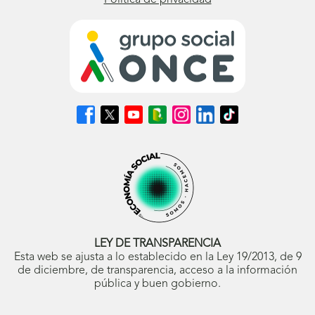
Política de privacidad
Síguenos
Síguenos
Síguenos
Síguenos
Síguenos
Síguenos
Síguenos
en
en
en
en
en
en
en
Facebook
X
Youtube
nuestro
Instagram
LinkedIn
TikTok
(se
(se
(se
Blog
(se
(se
(se
abrirá
abrirá
abrirá
ONCE
abrirá
abrirá
abrirá
en
en
en
(se
en
en
en
ventana
ventana
ventana
abrirá
ventana
ventana
ventana
nueva)
nueva)
nueva)
en
nueva)
nueva)
nueva)
ventana
nueva)
LEY DE TRANSPARENCIA
Esta web se ajusta a lo establecido en la Ley 19/2013, de 9
de diciembre, de transparencia, acceso a la información
pública y buen gobierno.