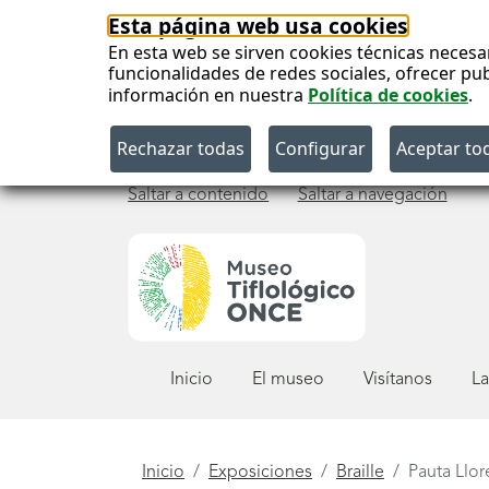
Esta página web usa cookies
En esta web se sirven cookies técnicas necesa
funcionalidades de redes sociales, ofrecer pu
información en nuestra
Política de cookies
.
Saltar a contenido
Saltar a navegación
Menú
Inicio
El museo
Visítanos
La
principal
Está
Inicio
Exposiciones
Braille
Pauta Llor