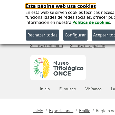
Esta página web usa cookies
En esta web se sirven cookies técnicas necesa
funcionalidades de redes sociales, ofrecer pu
información en nuestra
Política de cookies
.
Saltar a contenido
Saltar a navegación
Menú
Inicio
El museo
Visítanos
La
principal
Está
Inicio
Exposiciones
Braille
Regleta ne