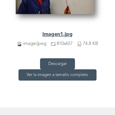
Imagen1.jpg
image/jpeg
810x657
74.8 KB
Descargar
Ver la imagen a tamaño completo