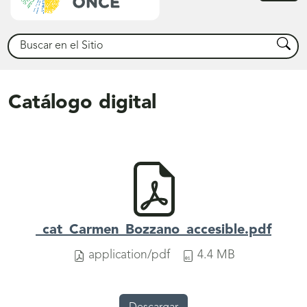
princ
Buscar
Busca
Catálogo digital
_cat_Carmen_Bozzano_accesible.pdf
application/pdf
4.4 MB