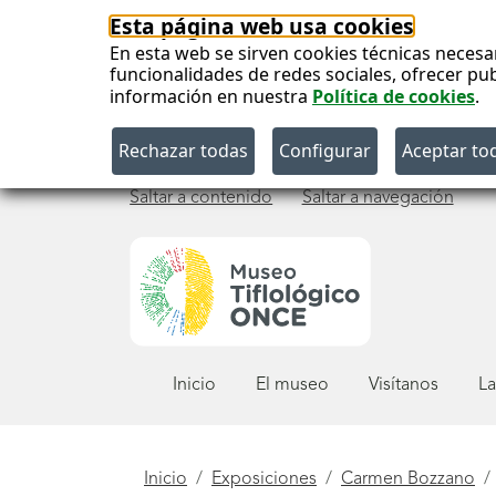
Esta página web usa cookies
En esta web se sirven cookies técnicas necesa
funcionalidades de redes sociales, ofrecer pu
información en nuestra
Política de cookies
.
Saltar a contenido
Saltar a navegación
Menú
Inicio
El museo
Visítanos
La
principal
Está
Inicio
Exposiciones
Carmen Bozzano