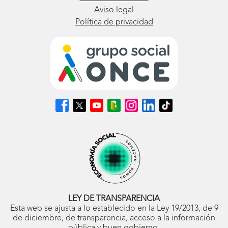
Aviso legal
Política de privacidad
Síguenos
Síguenos
Síguenos
Síguenos
Síguenos
Síguenos
Síguenos
en
en
en
en
en
en
en
Facebook
X
Youtube
nuestro
Instagram
LinkedIn
TikTok
(se
(se
(se
Blog
(se
(se
(se
abrirá
abrirá
abrirá
ONCE
abrirá
abrirá
abrirá
en
en
en
(se
en
en
en
ventana
ventana
ventana
abrirá
ventana
ventana
ventana
nueva)
nueva)
nueva)
en
nueva)
nueva)
nueva)
ventana
nueva)
LEY DE TRANSPARENCIA
Esta web se ajusta a lo establecido en la Ley 19/2013, de 9
de diciembre, de transparencia, acceso a la información