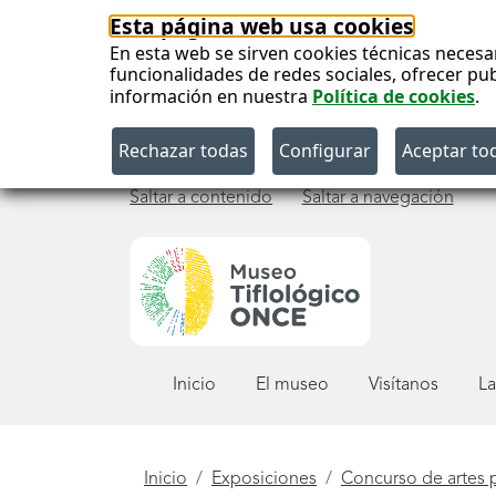
Esta página web usa cookies
En esta web se sirven cookies técnicas necesa
funcionalidades de redes sociales, ofrecer pu
información en nuestra
Política de cookies
.
Saltar a contenido
Saltar a navegación
Menú
Inicio
El museo
Visítanos
La
principal
Está
Inicio
Exposiciones
Concurso de artes 