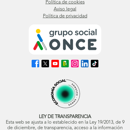
Política de cookies
Aviso legal
Política de privacidad
Síguenos
Síguenos
Síguenos
Síguenos
Síguenos
Síguenos
Síguenos
en
en
en
en
en
en
en
Facebook
X
Youtube
nuestro
Instagram
LinkedIn
TikTok
(se
(se
(se
Blog
(se
(se
(se
abrirá
abrirá
abrirá
ONCE
abrirá
abrirá
abrirá
en
en
en
(se
en
en
en
ventana
ventana
ventana
abrirá
ventana
ventana
ventana
nueva)
nueva)
nueva)
en
nueva)
nueva)
nueva)
ventana
nueva)
LEY DE TRANSPARENCIA
Esta web se ajusta a lo establecido en la Ley 19/2013, de 9
de diciembre, de transparencia, acceso a la información