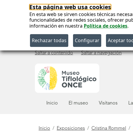
Esta página web usa cookies
En esta web se sirven cookies técnicas necesa
funcionalidades de redes sociales, ofrecer pu
información en nuestra
Política de cookies
.
Saltar a contenido
Saltar a navegación
Menú
Inicio
El museo
Visítanos
La
principal
Está
Inicio
Exposiciones
Cristina Rommel