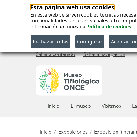
Esta página web usa cookies
En esta web se sirven cookies técnicas necesa
funcionalidades de redes sociales, ofrecer pu
información en nuestra
Política de cookies
.
Saltar a contenido
Saltar a navegación
Menú
Inicio
El museo
Visítanos
La
principal
Está
Inicio
Exposiciones
Exposición itineran