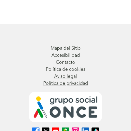
Mapa del Sitio
Accesibilidad
Contacto
Política de cookies
Aviso legal
Política de privacidad
Síguenos
Síguenos
Síguenos
Síguenos
Síguenos
Síguenos
Síguenos