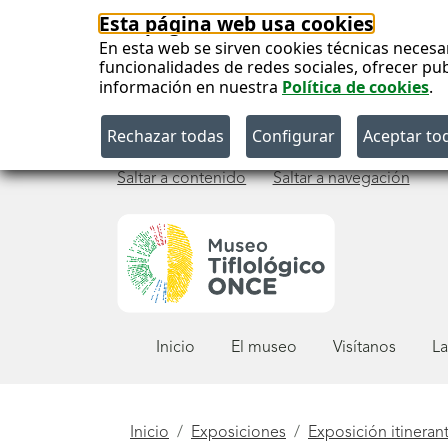
Esta página web usa cookies
En esta web se sirven cookies técnicas necesa
funcionalidades de redes sociales, ofrecer pu
información en nuestra
Política de cookies
.
Saltar a contenido
Saltar a navegación
Menú
Inicio
El museo
Visítanos
La
principal
Está
Inicio
Exposiciones
Exposición itineran