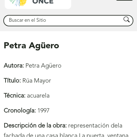
princ
Buscar
Busca
Petra Agüero
Autora:
Petra Agüero
Título:
Rúa Mayor
Técnica:
acuarela
Cronología:
1997
Descripción de la obra:
representación dela
fachada de una casa blanca La puerta, ventana