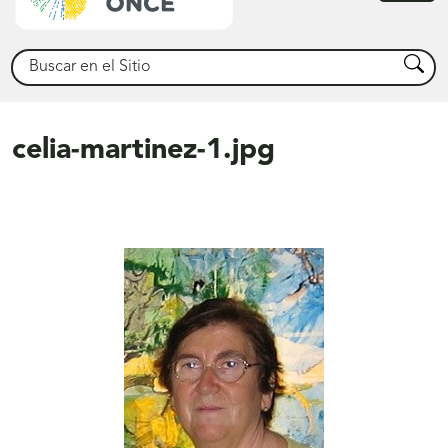
princ
Buscar
Busca
celia-martinez-1.jpg