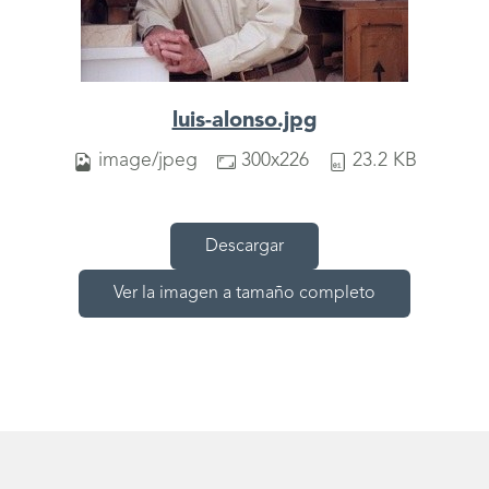
luis-alonso.jpg
image/jpeg
300x226
23.2 KB
Descargar
Ver la imagen a tamaño completo